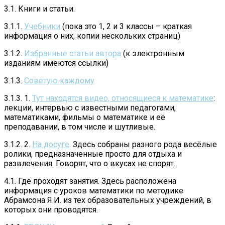
3.1. Книги и статьи.
3.1.1.
Учебники
(пока это 1, 2 и 3 классы – краткая
информация о них, копии нескольких страниц)
3.1.2.
Избранные статьи автора
(к электронным
изданиям имеются ссылки)
3.1.3.
Советую каждому
3.1.3. 1.
Тут находятся видео, относящиеся к математике
:
лекции, интервью с известными педагогами,
математиками, фильмы о математике и её
преподавании, в том числе и шутливые.
3.1.2. 2.
На досуге
. Здесь собраны разного рода весёлые
ролики, предназначенные просто для отдыха и
развлечения. Говорят, что о вкусах не спорят.
4.1. Где проходят занятия. Здесь расположена
информация с уроков математики по методике
Абрамсона Я.И. из тех образовательных учреждений, в
которых они проводятся.