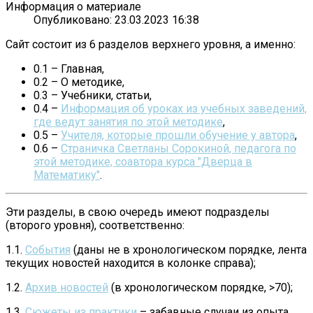
Информация о материале
Опубликовано: 23.03.2023 16:38
Сайт состоит из 6 разделов верхнего уровня, а именно:
0.1 – Главная,
0.2 – О методике,
0.3 – Учебники, статьи,
0.4 –
Информация об уроках из учебных заведений,
где ведут занятия по этой методике
,
0.5 –
Учителя, которые прошли обучение у автора
,
0.6 –
Страничка Светланы Сорокиной, педагога по
этой методике, соавтора курса "Дверца в
Математику"
.
Эти разделы, в свою очередь имеют подразделы
(второго уровня), соответственно:
1.1.
События
(даны не в хронологическом порядке, лента
текущих новостей находится в колонке справа);
1.2.
Архив новостей
(в хронологическом порядке, >70);
1.3.
Сюжеты из практики
– забавные случаи из опыта