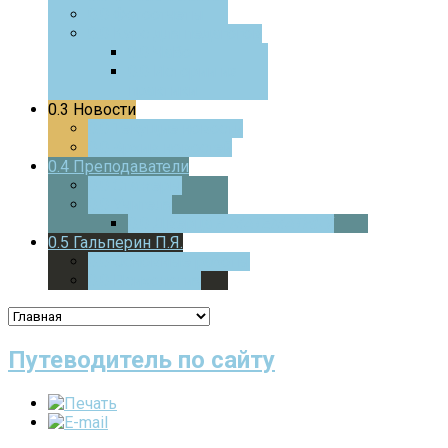
0.0
Фотоотчеты
0.0
Курс для педагогов
0.0
ЧаВо
0.0
Истории из
практики
0.3
Новости
0.0
Текущие новости
0.0
Архив новостей
0.4
Преподаватели
0.0
Стажеры
0.0
Учителя
0.0
Дверца
В МАТЕМАТИКУ
0.5
Гальперин П.Я.
0.0
Основные работы
0.0
Психология
Путеводитель по сайту