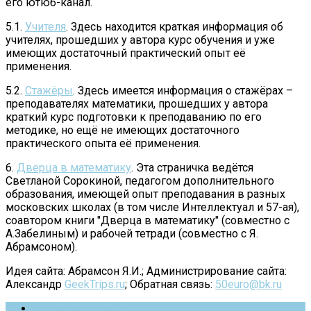
его ютюб-канал.
5.1.
Учителя
. Здесь находится краткая информация об
учителях, прошедших у автора курс обучения и уже
имеющих достаточный практический опыт её
применения.
5.2.
Стажёры
. Здесь имеется информация о стажёрах –
преподавателях математики, прошедших у автора
краткий курс подготовки к преподаванию по его
методике, но ещё не имеющих достаточного
практического опыта её применения.
6.
Дверца в математику
. Эта страничка ведётся
Светланой Сорокиной, педагогом дополнительного
образования, имеющей опыт преподавания в разных
московских школах (в том числе Интеллектуал и 57-ая),
соавтором книги "Дверца в математику" (совместно с
А.Забелиным) и рабочей тетради (совместно с Я.
Абрамсоном).
Идея сайта: Абрамсон Я.И.; Администрирование сайта:
Александр
GeekTrips.ru
; Обратная связь:
50euro@bk.ru
Вредные советы