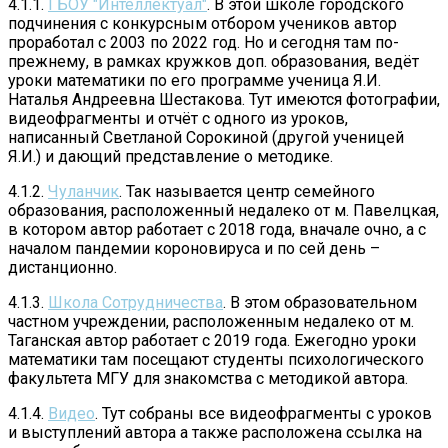
4.1.1.
ГБОУ "Интеллектуал"
. В этой школе городского
подчинения с конкурсным отбором учеников автор
проработал с 2003 по 2022 год. Но и сегодня там по-
прежнему, в рамках кружков доп. образования, ведёт
уроки математики по его программе ученица Я.И.
Наталья Андреевна Шестакова. Тут имеются фотографии,
видеофрагменты и отчёт с одного из уроков,
написанный Светланой Сорокиной (другой ученицей
Я.И.) и дающий представление о методике.
4.1.2.
Чуланчик
. Так называется центр семейного
образования, расположенный недалеко от м. Павелцкая,
в котором автор работает с 2018 года, вначале очно, а с
началом пандемии короновируса и по сей день –
дистанционно.
4.1.3.
Школа Сотрудничества
. В этом образовательном
частном учреждении, расположенным недалеко от м.
Таганская автор работает с 2019 года. Ежегодно уроки
математики там посещают студенты психологического
факультета МГУ для знакомства с методикой автора.
4.1.4.
Видео
. Тут собраны все видеофрагменты с уроков
и выступлений автора а также расположена ссылка на