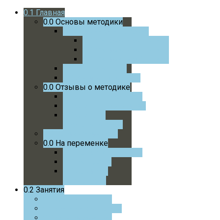
0.1
Главная
0.0
Основы методики
0.0
Учебники и пособия
0.0
Математика 1 Класс
0.0
Математика 2 Класс
0.0
Математика 3 Класс
0.0
Статьи автора
0.0
Интервью автора
0.0
Отзывы о методике
0.0
Отзывы учеников
0.0
Отзывы родителей
0.0
Отзывы
преподавателей
0.0
Успехи учеников
0.0
На переменке
0.0
Советую почитать
0.0
На досуге
0.0
Советую
посмотреть
0.2
Занятия
0.0
Онлайн курс
0.0
Онлайн с автором
0.0
Очные занятия