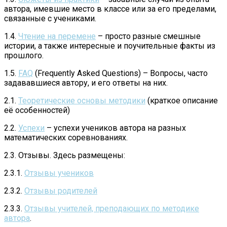
автора, имевшие место в классе или за его пределами,
связанные с учениками.
1.4.
Чтение на перемене
– просто разные смешные
истории, а также интересные и поучительные факты из
прошлого.
1.5.
FAQ
(Frequently Asked Questions) – Вопросы, часто
задававшиеся автору, и его ответы на них.
2.1.
Теоретические основы методики
(краткое описание
её особенностей)
2.2.
Успехи
– успехи учеников автора на разных
математических соревнованиях.
2.3. Отзывы. Здесь размещены:
2.3.1.
Отзывы учеников
2.3.2.
Отзывы родителей
2.3.3.
Отзывы учителей, преподающих по методике
автора
.