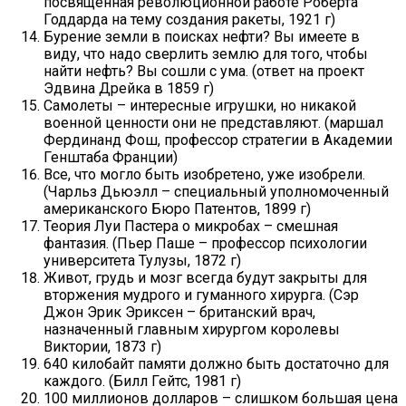
посвященная революционной работе Роберта
Годдарда на тему создания ракеты, 1921 г)
Бурение земли в поисках нефти? Вы имеете в
виду, что надо сверлить землю для того, чтобы
найти нефть? Вы сошли с ума. (ответ на проект
Эдвина Дрейка в 1859 г)
Самолеты – интересные игрушки, но никакой
военной ценности они не представляют. (маршал
Фердинанд Фош, профессор стратегии в Академии
Генштаба Франции)
Все, что могло быть изобретено, уже изобрели.
(Чарльз Дьюэлл – специальный уполномоченный
американского Бюро Патентов, 1899 г)
Теория Луи Пастера о микробах – смешная
фантазия. (Пьер Паше – профессор психологии
университета Тулузы, 1872 г)
Живот, грудь и мозг всегда будут закрыты для
вторжения мудрого и гуманного хирурга. (Сэр
Джон Эрик Эриксен – британский врач,
назначенный главным хирургом королевы
Виктории, 1873 г)
640 килобайт памяти должно быть достаточно для
каждого. (Билл Гейтс, 1981 г)
100 миллионов долларов – слишком большая цена