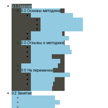
0.1
Главная
0.0
Основы методики
0.0
Учебники и пособия
0.0
Математика 1 Класс
0.0
Математика 2 Класс
0.0
Математика 3 Класс
0.0
Статьи автора
0.0
Интервью автора
0.0
Отзывы о методике
0.0
Отзывы учеников
0.0
Отзывы родителей
0.0
Отзывы
преподавателей
0.0
Успехи учеников
0.0
На переменке
0.0
Советую почитать
0.0
На досуге
0.0
Советую
посмотреть
0.2
Занятия
0.0
Онлайн курс
0.0
Онлайн с автором
0.0
Очные занятия