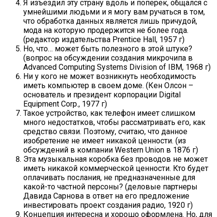
Я изъездил эту страну вдоль и поперек, общался с
умнейшими людьми и я могу вам ручаться в том,
что обработка данных является лишь причудой,
мода на которую продержится не более года.
(редактор издательства Prentice Hall, 1957 г)
Но, что… может быть полезного в этой штуке?
(вопрос на обсуждении создания микрочипа в
Advanced Computing Systems Division of IBM, 1968 г)
Ни у кого не может возникнуть необходимость
иметь компьютер в своем доме. (Кен Олсон –
основатель и президент корпорации Digital
Equipment Corp., 1977 г)
Такое устройство, как телефон имеет слишком
много недостатков, чтобы рассматривать его, как
средство связи. Поэтому, считаю, что данное
изобретение не имеет никакой ценности. (из
обсуждений в компании Western Union в 1876 г)
Эта музыкальная коробка без проводов не может
иметь никакой коммерческой ценности. Кто будет
оплачивать послания, не предназначенные для
какой-то частной персоны? (деловые партнеры
Давида Сарнова в ответ на его предложение
инвестировать проект создания радио, 1920 г)
Концепция интересна и хорошо оформлена. Но, для