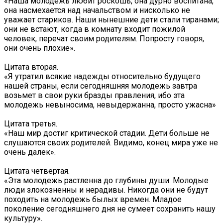
«Наша молодежь любит роскошь, она дурно воспитана,
она насмехается над начальством и нисколько не
уважает стариков. Наши нынешние дети стали тиранами;
они не встают, когда в комнату входит пожилой
человек, перечат своим родителям. Попросту говоря,
они очень плохие».
Цитата вторая.
«Я утратил всякие надежды относительно будущего
нашей страны, если сегодняшняя молодежь завтра
возьмет в свои руки бразды правления, ибо эта
молодежь невыносима, невыдержанна, просто ужасна»
Цитата третья.
«Наш мир достиг критической стадии. Дети больше не
слушаются своих родителей. Видимо, конец мира уже не
очень далек».
Цитата четвертая.
«Эта молодежь растленна до глубины души. Молодые
люди злокозненны и нерадивы. Никогда они не будут
походить на молодежь былых времен. Младое
поколение сегодняшнего дня не сумеет сохранить нашу
культуру».