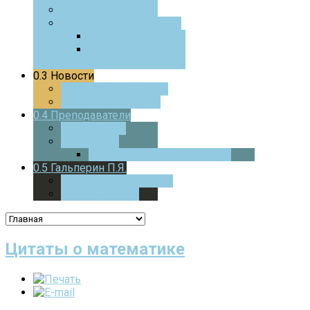
0.0
Фотоотчеты
0.0
Курс для педагогов
0.0
ЧаВо
0.0
Истории из
практики
0.3
Новости
0.0
Текущие новости
0.0
Архив новостей
0.4
Преподаватели
0.0
Стажеры
0.0
Учителя
0.0
Дверца
В МАТЕМАТИКУ
0.5
Гальперин П.Я.
0.0
Основные работы
0.0
Психология
Цитаты о математике