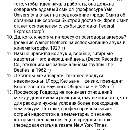
того, чтобы идея начала работать, она должна
содержать здравый смысл. (профессура Yale
University в ответ на предложение Фреда Смита об
организации сервиса быстрой доставки; Фред Смит
станет основателем службы доставки Federal
Express Corp.)
Да, кого, к чертям, интересуют разговоры актеров?
(реакция Warner Brothers на использование звука в
кинематографе, 1927 г)
Нам не нравится их звук и, вообще, гитарные
квартеты – это вчерашний день. (Decca Recording
Co., отклонившая запись альбома группы The
Beatles, в 1962 г)
Летательные аппараты тяжелее воздуха
невозможны! (Лорд Кельвин – физик, президент
Королевского Научного Общества – в 1895 г)
Профессор Годдард не понимает отношений
между действием и реакцией, ему не известно, что
для реакции нужны условия более подходящие,
чем вакуум. Похоже, профессор испытывает
острый недостаток в элементарных знаниях,
которые преподаются еще в средней школе.
(передовая статья в газете New York Times,