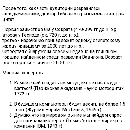
После того, как часть аудитории разразилась
аплодисментами, доктор Гибсон открыл имена авторов
цитат.
Первая заимствована у Сократа (470-399 гг до н. э.);
вторая у Гесиода (ок. 720 г. до н. э.);
третье - изречение принадлежит одному египетскому
жрецу, жившему за 2000 лет до н. э. ;
четвертая обнаружена совсем недавно на глиняном
горшке, найденном среди развалин Вавилона. Возраст
этого горшка – свыше 3000 лет.
Мнения экспертов:
Камни с неба падать не могут, им там неоткуда
взяться! (Парижская Академия Наук о метеоритах,
1772 г)
В будущем компьютеры будут весить не более 1.5
тонн. (Журнал Popular Mechanics, 1949 г)
Думаю, что на мировом рынке мы найдем спрос
для пяти компьютеров. (Томас Уотсон – директор
компании IBM, 1943 г)