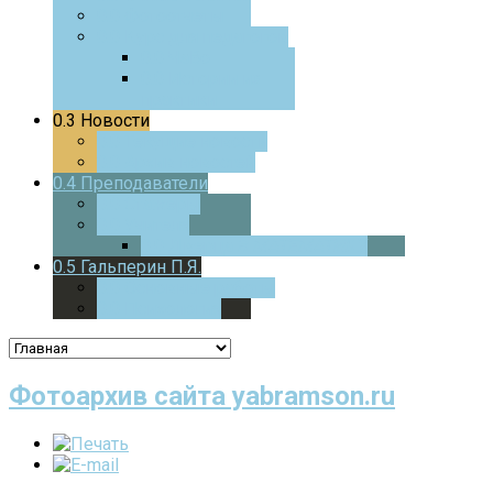
0.0
Фотоотчеты
0.0
Курс для педагогов
0.0
ЧаВо
0.0
Истории из
практики
0.3
Новости
0.0
Текущие новости
0.0
Архив новостей
0.4
Преподаватели
0.0
Стажеры
0.0
Учителя
0.0
Дверца
В МАТЕМАТИКУ
0.5
Гальперин П.Я.
0.0
Основные работы
0.0
Психология
Фотоархив сайта yabramson.ru