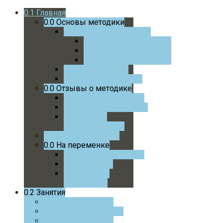
0.1
Главная
0.0
Основы методики
0.0
Учебники и пособия
0.0
Математика 1 Класс
0.0
Математика 2 Класс
0.0
Математика 3 Класс
0.0
Статьи автора
0.0
Интервью автора
0.0
Отзывы о методике
0.0
Отзывы учеников
0.0
Отзывы родителей
0.0
Отзывы
преподавателей
0.0
Успехи учеников
0.0
На переменке
0.0
Советую почитать
0.0
На досуге
0.0
Советую
посмотреть
0.2
Занятия
0.0
Онлайн курс
0.0
Онлайн с автором
0.0
Очные занятия