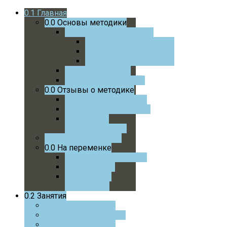
0.1
Главная
0.0
Основы методики
0.0
Учебники и пособия
0.0
Математика 1 Класс
0.0
Математика 2 Класс
0.0
Математика 3 Класс
0.0
Статьи автора
0.0
Интервью автора
0.0
Отзывы о методике
0.0
Отзывы учеников
0.0
Отзывы родителей
0.0
Отзывы
преподавателей
0.0
Успехи учеников
0.0
На переменке
0.0
Советую почитать
0.0
На досуге
0.0
Советую
посмотреть
0.2
Занятия
0.0
Онлайн курс
0.0
Онлайн с автором
0.0
Очные занятия