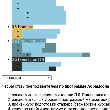
0.0
Фотоотчеты
0.0
Курс для педагогов
0.0
ЧаВо
0.0
Истории из
практики
0.3
Новости
0.0
Текущие новости
0.0
Архив новостей
0.4
Преподаватели
0.0
Стажеры
0.0
Учителя
0.0
Дверца
В МАТЕМАТИКУ
0.5
Гальперин П.Я.
0.0
Основные работы
0.0
Психология
Чтобы стать
преподавателем по программе Абрамсона 
ознакомиться с основами теории П.Я. Гальперина о
ознакомиться с авторской программой математики д
пройти курс подготовки стажёра (стажёрские курсы)
успешно пройти программу стажировки преподавате