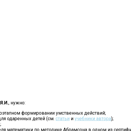
Я.И.
, нужно:
 поэтапном формировании умственных действий;
ля одаренных детей (см.
статьи
и
учебники автора
);
;
ля математики по методике Абрамсона в одном из серти