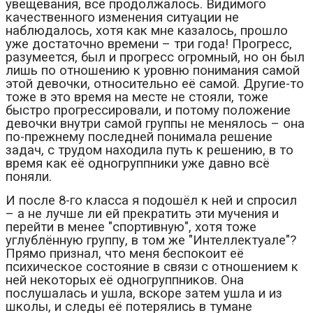
увещевания, всё продолжалось. Видимого
качественного изменения ситуации не
наблюдалось, хотя как мне казалось, прошло
уже достаточно времени – три года! Прогресс,
разумеется, был и прогресс огромный, но он был
лишь по отношению к уровню понимания самой
этой девочки, относительно её самой. Другие-то
тоже в это время на месте не стояли, тоже
быстро прогрессировали, и потому положение
девочки внутри самой группы не менялось – она
по-прежнему последней понимала решение
задач, с трудом находила путь к решению, в то
время как её одногруппники уже давно всё
поняли.
И после 8-го класса я подошёл к ней и спросил
– а не лучше ли ей прекратить эти мучения и
перейти в менее "спортивную", хотя тоже
углублённую группу, в том же "Интеллектуале"?
Прямо признал, что меня беспокоит её
психическое состояние в связи с отношением к
ней некоторых её одногруппников. Она
послушалась и ушла, вскоре затем ушла и из
школы, и следы её потерялись в тумане