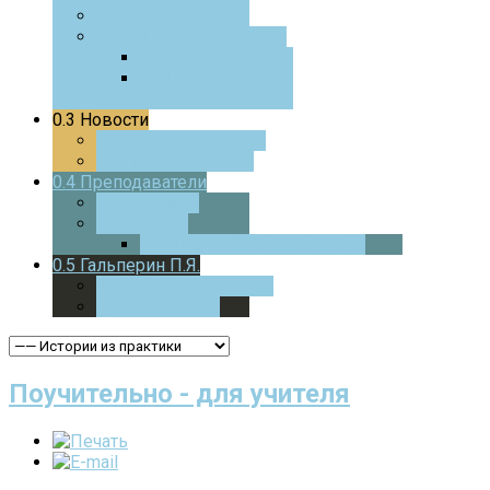
0.0
Фотоотчеты
0.0
Курс для педагогов
0.0
ЧаВо
0.0
Истории из
практики
0.3
Новости
0.0
Текущие новости
0.0
Архив новостей
0.4
Преподаватели
0.0
Стажеры
0.0
Учителя
0.0
Дверца
В МАТЕМАТИКУ
0.5
Гальперин П.Я.
0.0
Основные работы
0.0
Психология
Поучительно - для учителя