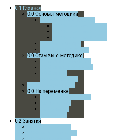
0.1
Главная
0.0
Основы методики
0.0
Учебники и пособия
0.0
Математика 1 Класс
0.0
Математика 2 Класс
0.0
Математика 3 Класс
0.0
Статьи автора
0.0
Интервью автора
0.0
Отзывы о методике
0.0
Отзывы учеников
0.0
Отзывы родителей
0.0
Отзывы
преподавателей
0.0
Успехи учеников
0.0
На переменке
0.0
Советую почитать
0.0
На досуге
0.0
Советую
посмотреть
0.2
Занятия
0.0
Онлайн курс
0.0
Онлайн с автором
0.0
Очные занятия