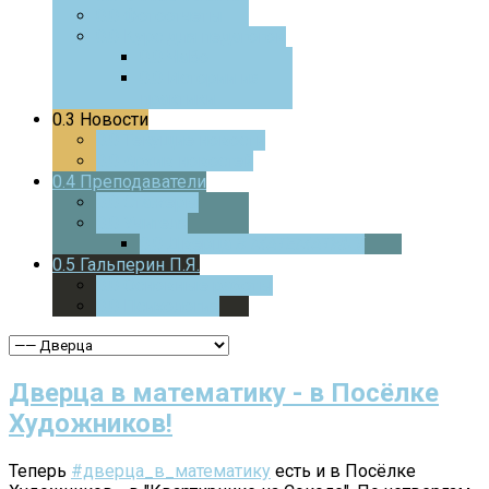
0.0
Фотоотчеты
0.0
Курс для педагогов
0.0
ЧаВо
0.0
Истории из
практики
0.3
Новости
0.0
Текущие новости
0.0
Архив новостей
0.4
Преподаватели
0.0
Стажеры
0.0
Учителя
0.0
Дверца
В МАТЕМАТИКУ
0.5
Гальперин П.Я.
0.0
Основные работы
0.0
Психология
Дверца в математику - в Посёлке
Художников!
Теперь
#дверца_в_математику
есть и в Посёлке