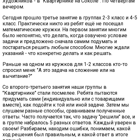
Художников - в "Квартирнике на Соколе". По четвергам
вечером.
Сегодня прошло третье занятие в группах 2-3 класс и 4-5
класс. Практически никто из ребят ещё не посещал
математические кружки. На первом занятии многим
было непонятно, что делать, когда озвучено условие
задачи и предложено сначала самим подумать и
постараться решить любым способом. Многие ждали
указаний - что конкретно делать и как решать.
Раньше на одном из кружков для 1-2 классов кто-то
спросил меня: "А это задача на сложение или на
вычитание?"
Со второго-третьего занятия наши группы в
"Квартирнике" стали посмелее. Ребята пытаются
придумать сами (индивидуально или с товарищами
вместе), как подойти к той или иной задаче. Затем мы
слушаем разные способы, сравниваем полученные
ответы. Часто получается так, что задачу "решили" все, и
в группе набралось 5 разных ответов. Каждый уверен в
своем! Разбираем, находим ошибки, понимаем, какой
ход решения был правильным, и какой ответ в итоге