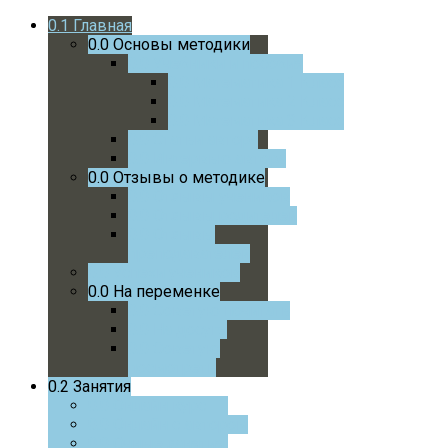
0.1
Главная
0.0
Основы методики
0.0
Учебники и пособия
0.0
Математика 1 Класс
0.0
Математика 2 Класс
0.0
Математика 3 Класс
0.0
Статьи автора
0.0
Интервью автора
0.0
Отзывы о методике
0.0
Отзывы учеников
0.0
Отзывы родителей
0.0
Отзывы
преподавателей
0.0
Успехи учеников
0.0
На переменке
0.0
Советую почитать
0.0
На досуге
0.0
Советую
посмотреть
0.2
Занятия
0.0
Онлайн курс
0.0
Онлайн с автором
0.0
Очные занятия