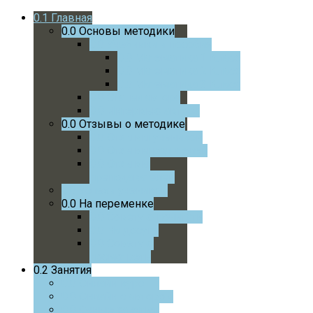
0.1
Главная
0.0
Основы методики
0.0
Учебники и пособия
0.0
Математика 1 Класс
0.0
Математика 2 Класс
0.0
Математика 3 Класс
0.0
Статьи автора
0.0
Интервью автора
0.0
Отзывы о методике
0.0
Отзывы учеников
0.0
Отзывы родителей
0.0
Отзывы
преподавателей
0.0
Успехи учеников
0.0
На переменке
0.0
Советую почитать
0.0
На досуге
0.0
Советую
посмотреть
0.2
Занятия
0.0
Онлайн курс
0.0
Онлайн с автором
0.0
Очные занятия