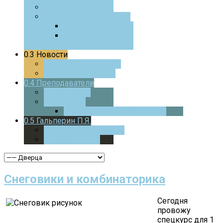
0.0
Фотоотчеты
0.0
Курс для педагогов
0.0
ЧаВо
0.0
Истории из
практики
0.3
Новости
0.0
Текущие новости
0.0
Архив новостей
0.4
Преподаватели
0.0
Стажеры
0.0
Учителя
0.0
Дверца
В МАТЕМАТИКУ
0.5
Гальперин П.Я.
0.0
Основные работы
0.0
Психология
Снеговики и комбинаторика
Сегодня
провожу
спецкурс для 1