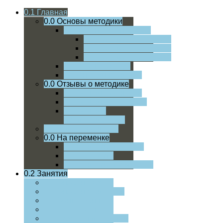
0.1
Главная
0.0
Основы методики
0.0
Учебники и пособия
0.0
Математика 1 Класс
0.0
Математика 2 Класс
0.0
Математика 3 Класс
0.0
Статьи автора
0.0
Интервью автора
0.0
Отзывы о методике
0.0
Отзывы учеников
0.0
Отзывы родителей
0.0
Отзывы
преподавателей
0.0
Успехи учеников
0.0
На переменке
0.0
Советую почитать
0.0
На досуге
0.0
Советую посмотреть
0.2
Занятия
0.0
Онлайн курс
0.0
Онлайн с автором
0.0
Очные занятия
0.0
Фотоотчеты
0.0
Курс для педагогов