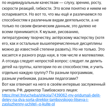
по индивидуальным качествам — слуху, зрению, росту,
скорости реакций, гибкости. Это всем понятно и никем не
оспаривается. Но вот то, что мы ещё и различаемся по
способностям к различным видам деятельности, а не
только по своим физическим данным, это далеко не
всеми принимается. К музыке, рисованию,
литературному творчеству, актёрскому мастерству (хотя
его, как и остальные вышеперечисленные дисциплины
можно до известной степени развить). Но не только. Это
касается и разного рода наук, в том числе и математики.
А отсюда следует непростой вопрос: следует ли делить
детей на группы, категории по их способностям, и учить
отдельно каждую группу? По разным программам,
разным учебникам, разными педагогами?
Вот как отвечает на него в своём интервью заслуженный
учитель РФ, директор Тамбовского лицея:
https://mel.fm/ucheba/shkola/7439062-my-pridumali-delit-
detey-na-dva-sorta-direktor-tambovskogo-litseya-i-
zasluzhenny-uchitel--o-kulte-ol