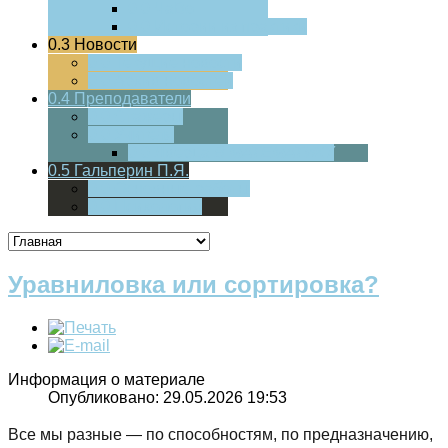
0.0
ЧаВо
0.0
Истории из практики
0.3
Новости
0.0
Текущие новости
0.0
Архив новостей
0.4
Преподаватели
0.0
Стажеры
0.0
Учителя
0.0
Дверца
В МАТЕМАТИКУ
0.5
Гальперин П.Я.
0.0
Основные работы
0.0
Психология
Уравниловка или сортировка?
Информация о материале
Опубликовано: 29.05.2026 19:53
Все мы разные — по способностям, по предназначению,