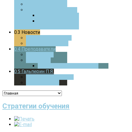
0.0
Фотоотчеты
0.0
Курс для педагогов
0.0
ЧаВо
0.0
Истории из
практики
0.3
Новости
0.0
Текущие новости
0.0
Архив новостей
0.4
Преподаватели
0.0
Стажеры
0.0
Учителя
0.0
Дверца
В МАТЕМАТИКУ
0.5
Гальперин П.Я.
0.0
Основные работы
0.0
Психология
Стратегии обучения