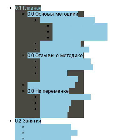
0.1
Главная
0.0
Основы методики
0.0
Учебники и пособия
0.0
Математика 1 Класс
0.0
Математика 2 Класс
0.0
Математика 3 Класс
0.0
Статьи автора
0.0
Интервью автора
0.0
Отзывы о методике
0.0
Отзывы учеников
0.0
Отзывы родителей
0.0
Отзывы
преподавателей
0.0
Успехи учеников
0.0
На переменке
0.0
Советую почитать
0.0
На досуге
0.0
Советую
посмотреть
0.2
Занятия
0.0
Онлайн курс
0.0
Онлайн с автором
0.0
Очные занятия