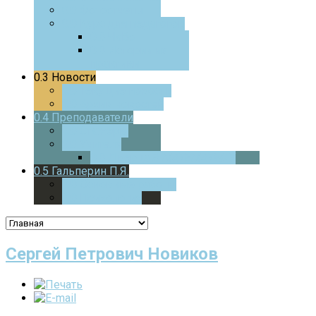
0.0
Фотоотчеты
0.0
Курс для педагогов
0.0
ЧаВо
0.0
Истории из
практики
0.3
Новости
0.0
Текущие новости
0.0
Архив новостей
0.4
Преподаватели
0.0
Стажеры
0.0
Учителя
0.0
Дверца
В МАТЕМАТИКУ
0.5
Гальперин П.Я.
0.0
Основные работы
0.0
Психология
Сергей Петрович Новиков