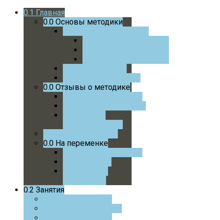
0.1
Главная
0.0
Основы методики
0.0
Учебники и пособия
0.0
Математика 1 Класс
0.0
Математика 2 Класс
0.0
Математика 3 Класс
0.0
Статьи автора
0.0
Интервью автора
0.0
Отзывы о методике
0.0
Отзывы учеников
0.0
Отзывы родителей
0.0
Отзывы
преподавателей
0.0
Успехи учеников
0.0
На переменке
0.0
Советую почитать
0.0
На досуге
0.0
Советую
посмотреть
0.2
Занятия
0.0
Онлайн курс
0.0
Онлайн с автором
0.0
Очные занятия