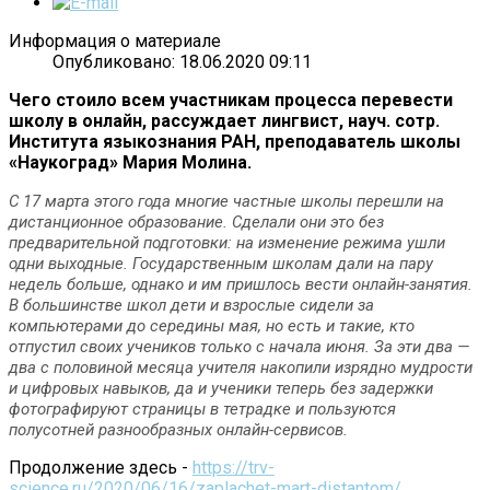
Информация о материале
Опубликовано: 18.06.2020 09:11
Чего стоило всем участникам процесса перевести
школу в онлайн, рассуждает лингвист, науч. сотр.
Института языкознания РАН, преподаватель школы
«Наукоград» Мария Молина.
С 17 марта этого года многие частные школы перешли на
дистанционное образование. Сделали они это без
предварительной подготовки: на изменение режима ушли
одни выходные. Государственным школам дали на пару
недель больше, однако и им пришлось вести онлайн-занятия.
В большинстве школ дети и взрослые сидели за
компьютерами до середины мая, но есть и такие, кто
отпустил своих учеников только с начала июня. За эти два —
два с половиной месяца учителя накопили изрядно мудрости
и цифровых навыков, да и ученики теперь без задержки
фотографируют страницы в тетрадке и пользуются
полусотней разнообразных онлайн-сервисов.
Продолжение здесь -
https://trv-
science.ru/2020/06/16/zaplachet-mart-distantom/