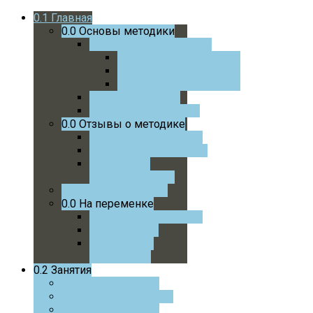
0.1
Главная
0.0
Основы методики
0.0
Учебники и пособия
0.0
Математика 1 Класс
0.0
Математика 2 Класс
0.0
Математика 3 Класс
0.0
Статьи автора
0.0
Интервью автора
0.0
Отзывы о методике
0.0
Отзывы учеников
0.0
Отзывы родителей
0.0
Отзывы
преподавателей
0.0
Успехи учеников
0.0
На переменке
0.0
Советую почитать
0.0
На досуге
0.0
Советую
посмотреть
0.2
Занятия
0.0
Онлайн курс
0.0
Онлайн с автором
0.0
Очные занятия