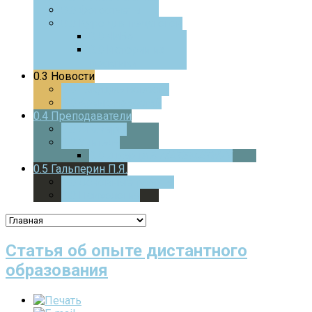
0.0
Фотоотчеты
0.0
Курс для педагогов
0.0
ЧаВо
0.0
Истории из
практики
0.3
Новости
0.0
Текущие новости
0.0
Архив новостей
0.4
Преподаватели
0.0
Стажеры
0.0
Учителя
0.0
Дверца
В МАТЕМАТИКУ
0.5
Гальперин П.Я.
0.0
Основные работы
0.0
Психология
Статья об опыте дистантного
образования