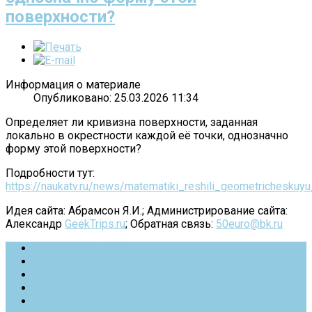
поверхности?
Информация о материале
Опубликовано: 25.03.2026 11:34
Определяет ли кривизна поверхности, заданная
локально в окрестности каждой её точки, однозначно
форму этой поверхности?
Подробности тут:
https://naukatv.ru/news/matematiki_reshili_geometricheskuy
Идея сайта: Абрамсон Я.И.; Администрирование сайта:
Александр
GeekTrips.ru
; Обратная связь:
50euro@bk.ru
Вредные советы
Фотоотчеты
Цитаты и афоризмы
Обратная связь
Карта сайта