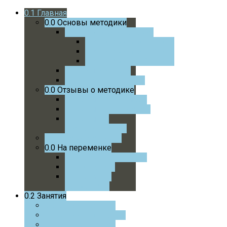
0.1
Главная
0.0
Основы методики
0.0
Учебники и пособия
0.0
Математика 1 Класс
0.0
Математика 2 Класс
0.0
Математика 3 Класс
0.0
Статьи автора
0.0
Интервью автора
0.0
Отзывы о методике
0.0
Отзывы учеников
0.0
Отзывы родителей
0.0
Отзывы
преподавателей
0.0
Успехи учеников
0.0
На переменке
0.0
Советую почитать
0.0
На досуге
0.0
Советую
посмотреть
0.2
Занятия
0.0
Онлайн курс
0.0
Онлайн с автором
0.0
Очные занятия