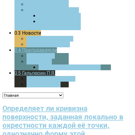
0.0
Фотоотчеты
0.0
Курс для педагогов
0.0
ЧаВо
0.0
Истории из
практики
0.3
Новости
0.0
Текущие новости
0.0
Архив новостей
0.4
Преподаватели
0.0
Стажеры
0.0
Учителя
0.0
Дверца
В МАТЕМАТИКУ
0.5
Гальперин П.Я.
0.0
Основные работы
0.0
Психология
Определяет ли кривизна
поверхности, заданная локально в
окрестности каждой её точки,
однозначно форму этой