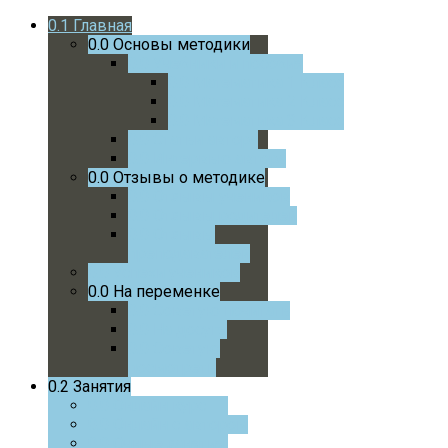
0.1
Главная
0.0
Основы методики
0.0
Учебники и пособия
0.0
Математика 1 Класс
0.0
Математика 2 Класс
0.0
Математика 3 Класс
0.0
Статьи автора
0.0
Интервью автора
0.0
Отзывы о методике
0.0
Отзывы учеников
0.0
Отзывы родителей
0.0
Отзывы
преподавателей
0.0
Успехи учеников
0.0
На переменке
0.0
Советую почитать
0.0
На досуге
0.0
Советую
посмотреть
0.2
Занятия
0.0
Онлайн курс
0.0
Онлайн с автором
0.0
Очные занятия