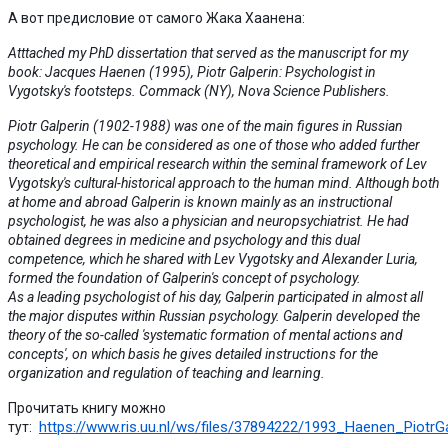
А вот предисловие от самого Жака Хаанена:
Atttached my PhD dissertation that served as the manuscript for my
book: Jacques Haenen (1995), Piotr Galperin: Psychologist in
Vygotsky's footsteps. Commack (NY), Nova Science Publishers.
Piotr Galperin (1902-1988) was one of the main figures in Russian
psychology. He can be considered as one of those who added further
theoretical and empirical research within the seminal framework of Lev
Vygotsky's cultural-historical approach to the human mind. Although both
at home and abroad Galperin is known mainly as an instructional
psychologist, he was also a physician and neuropsychiatrist. He had
obtained degrees in medicine and psychology and this dual
competence, which he shared with Lev Vygotsky and Alexander Luria,
formed the foundation of Galperin's concept of psychology.
As a leading psychologist of his day, Galperin participated in almost all
the major disputes within Russian psychology. Galperin developed the
theory of the so-called 'systematic formation of mental actions and
concepts', on which basis he gives detailed instructions for the
organization and regulation of teaching and learning.
Прочитать книгу можно
https://www.ris.uu.nl/ws/files/37894222/1993_Haenen_PiotrGa
тут: