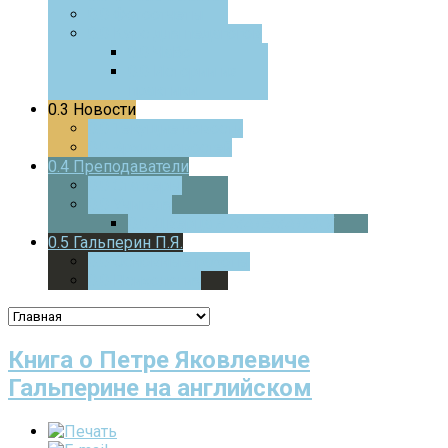
0.0
Фотоотчеты
0.0
Курс для педагогов
0.0
ЧаВо
0.0
Истории из
практики
0.3
Новости
0.0
Текущие новости
0.0
Архив новостей
0.4
Преподаватели
0.0
Стажеры
0.0
Учителя
0.0
Дверца
В МАТЕМАТИКУ
0.5
Гальперин П.Я.
0.0
Основные работы
0.0
Психология
Книга о Петре Яковлевиче
Гальперине на английском