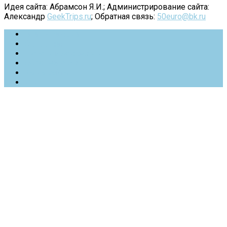
Идея сайта: Абрамсон Я.И.; Администрирование сайта:
Александр
GeekTrips.ru
; Обратная связь:
50euro@bk.ru
Вредные советы
Фотоотчеты
Цитаты и афоризмы
Обратная связь
Карта сайта
404