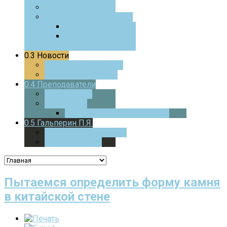
0.0
Фотоотчеты
0.0
Курс для педагогов
0.0
ЧаВо
0.0
Истории из
практики
0.3
Новости
0.0
Текущие новости
0.0
Архив новостей
0.4
Преподаватели
0.0
Стажеры
0.0
Учителя
0.0
Дверца
В МАТЕМАТИКУ
0.5
Гальперин П.Я.
0.0
Основные работы
0.0
Психология
Пытаемся определить форму камня
в китайской стене