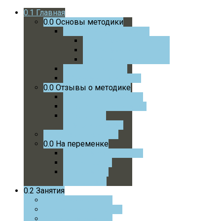
0.1
Главная
0.0
Основы методики
0.0
Учебники и пособия
0.0
Математика 1 Класс
0.0
Математика 2 Класс
0.0
Математика 3 Класс
0.0
Статьи автора
0.0
Интервью автора
0.0
Отзывы о методике
0.0
Отзывы учеников
0.0
Отзывы родителей
0.0
Отзывы
преподавателей
0.0
Успехи учеников
0.0
На переменке
0.0
Советую почитать
0.0
На досуге
0.0
Советую
посмотреть
0.2
Занятия
0.0
Онлайн курс
0.0
Онлайн с автором
0.0
Очные занятия