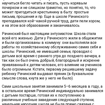
научиться бегло читать и писать, пусть корявым
почерком и не слишком грамотно, но понятно, то, что
может пригодиться крестьянину в быту: простые
письма, прошения и пр. Еще в школе Рачинского
преподавался кой–какой ручной труд, дети пели хором,
и на этом всё образование и заканчивалось.
Рачинский был настоящим энтузиастом. Школа стала
всей его жизнью. Дети у Рачинского жили в общежитии
и были организованы в коммуну: они выполняли все
работы по хозяйственному обслуживанию самих себя и
школы. Рачинский, не имевший семьи, проводил с
детьми всё время с раннего утра до позднего вечера, а
так как он был очень добрый, благородный и искренне
привязанный к детям человек, его влияние на учеников
было огромным. Кстати, первому решившему задачу
ребенку Рачинский выдавал пряник (в буквальном
смысле слова, кнута же у него не было).
Сами школьные занятия занимали 5–6 месяцев в году, а
в остальное время Рачинский индивидуально занимался
с детьми постарше, готовя их к поступлению в
различные учебные заведения следующей ступени;
начальная народная школа не была прямо связана с