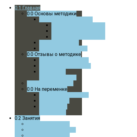
0.1
Главная
0.0
Основы методики
0.0
Учебники и пособия
0.0
Математика 1 Класс
0.0
Математика 2 Класс
0.0
Математика 3 Класс
0.0
Статьи автора
0.0
Интервью автора
0.0
Отзывы о методике
0.0
Отзывы учеников
0.0
Отзывы родителей
0.0
Отзывы
преподавателей
0.0
Успехи учеников
0.0
На переменке
0.0
Советую почитать
0.0
На досуге
0.0
Советую
посмотреть
0.2
Занятия
0.0
Онлайн курс
0.0
Онлайн с автором
0.0
Очные занятия