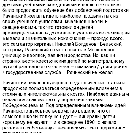
другими учебными заведениями и после нее нельзя
было продолжить обучение без добавочной подготовки.
Рачинский желал видеть наиболее продвинутых из
своих учеников учителями начальной школы и
священниками, так что готовил он детей
преимущественно в духовные и учительские семинарии.
Бывали и значительные исключения — прежде всего,
это сам автор картины, Николай Богданов–Бельский,
которому Рачинский помог попасть в Московское
училище живописи, ваяния и зодчества. Но, как ни
странно, вести крестьянских детей по магистральному
пути образованного человека — гимназия / университет
/ государственная служба — Рачинский не желал.
Рачинский писал популярные педагогические статьи и
продолжал пользоваться определенным влиянием в
столичных интеллектуальных кругах. Наиболее важным
оказалось знакомство с ультравлиятельным
Победоносцевым. Под определенным влиянием идей
Рачинского духовное ведомство решило, что от
земской школы толку не будет — либералы детей
хорошему не научат — и в середине 1890–х начало
развивать собственную независимую сеть церковно–