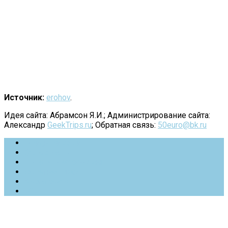
Источник:
erohov
.
Идея сайта: Абрамсон Я.И.; Администрирование сайта:
Александр
GeekTrips.ru
; Обратная связь:
50euro@bk.ru
Вредные советы
Фотоотчеты
Цитаты и афоризмы
Обратная связь
Карта сайта
404