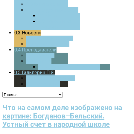
0.0
Фотоотчеты
0.0
Курс для педагогов
0.0
ЧаВо
0.0
Истории из
практики
0.3
Новости
0.0
Текущие новости
0.0
Архив новостей
0.4
Преподаватели
0.0
Стажеры
0.0
Учителя
0.0
Дверца
В МАТЕМАТИКУ
0.5
Гальперин П.Я.
0.0
Основные работы
0.0
Психология
Что на самом деле изображено на
картине: Богданов–Бельский.
Устный счет в народной школе