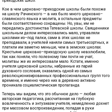
приходских школ.
Кое в чем церковно–приходские школы были похоже
на школу Рачинского — в них было много церковно–
славянского языка и молитв, а остальные предметы
были соответственно сокращены. Но, увы, им не
передались достоинства Татевской школы. Священники
школьным делом интересовались мало, управляли
школами из–под палки, сами в этих школах не
преподавали, а учителей наняли самых третьесортных, и
платили им заметно меньше, чем в земских школах.
Крестьяне церковно–приходскую школу невзлюбили,
так как поняли, что полезному там почти не учат,
молитвы же их интересовали мало. Кстати, именно
учителя церковной школы, набранные из парий
духовного сословия, оказались одной из самых
революционизированных профессиональных групп того
времени, и именно через них в деревню активно
проникала социалистическая пропаганда.
Теперь мы видим, что это обычное дело — любая
авторская педагогика, рассчитанная на глубокую
вовлеченность и энтузиазм учителя, немедленно дохнет
при массовом воспроизведении, попадая в руки