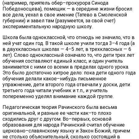
(например, приятель обер–прокурора Синода
Победоносцева), помещик — в середине жизни бросил
все дела, уехал в свое имение (Татево в Смоленской
губернии) и завел там (разумеется, за свой счет)
экспериментальную народную школу.
Школа была одноклассной, что отнюдь не значило, что в
ней учат один год. В такой школе учили тогда 3–4 года (а
в двухклассных школах — 4–5 лет, в трехклассных — 6
лет). Слово одноклассный означало то, что дети трех лет
обучения составляют единый класс, и один учитель
занимается с ними со всеми в пределах одного урока.
Это было достаточно хитрое дело: пока дети одного года
обучения делали какое–нибудь письменное
упражнение, дети второго года отвечали у доски, дети
третьего года читали учебник и т.п., и учитель
попеременно уделял внимание каждой группе.
Педагогическая теория Рачинского была весьма
оригинальной, и разные ее части как–то плохо
сходились друг с другом. Во–первых, основой
образования для народа Рачинский считал обучение
церковно–славянскому языку и Закон Божий, причем
не столько объяснительный, сколько состоящий в