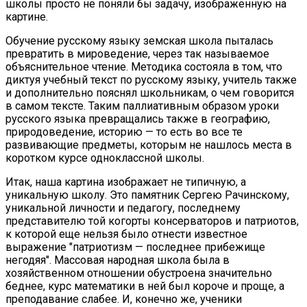
школы просто не поняли бы задачу, изображенную на
картине.
Обучение русскому языку земская школа пыталась
превратить в мироведение, через так называемое
объяснительное чтение. Методика состояла в том, что
диктуя учебный текст по русскому языку, учитель также
и дополнительно пояснял школьникам, о чем говорится
в самом тексте. Таким паллиативным образом уроки
русского языка превращались также в географию,
природоведение, историю — то есть во все те
развивающие предметы, которым не нашлось места в
коротком курсе одноклассной школы.
Итак, наша картина изображает не типичную, а
уникальную школу. Это памятник Сергею Рачинскому,
уникальной личности и педагогу, последнему
представителю той когорты консерваторов и патриотов,
к которой еще нельзя было отнести известное
выражение "патриотизм — последнее прибежище
негодяя". Массовая народная школа была в
хозяйственном отношении обустроена значительно
беднее, курс математики в ней был короче и проще, а
преподавание слабее. И, конечно же, ученики