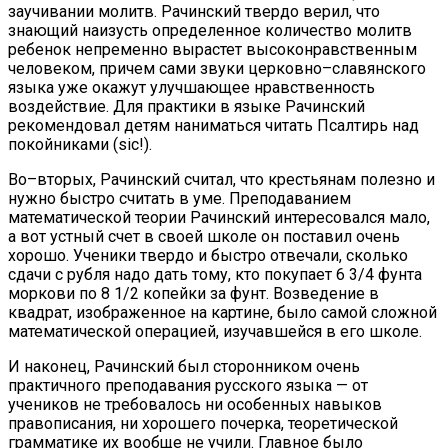
заучивании молитв. Рачинский твердо верил, что
знающий наизусть определенное количество молитв
ребенок непременно вырастет высоконравственным
человеком, причем сами звуки церковно–славянского
языка уже окажут улучшающее нравственность
воздействие. Для практики в языке Рачинский
рекомендовал детям наниматься читать Псалтирь над
покойниками (sic!).
Во–вторых, Рачинский считал, что крестьянам полезно и
нужно быстро считать в уме. Преподаванием
математической теории Рачинский интересовался мало,
а вот устный счет в своей школе он поставил очень
хорошо. Ученики твердо и быстро отвечали, сколько
сдачи с рубля надо дать тому, кто покупает 6 3/4 фунта
моркови по 8 1/2 копейки за фунт. Возведение в
квадрат, изображенное на картине, было самой сложной
математической операцией, изучавшейся в его школе.
И наконец, Рачинский был сторонником очень
практичного преподавания русского языка — от
учеников не требовалось ни особенных навыков
правописания, ни хорошего почерка, теоретической
грамматике их вообще не учили. Главное было