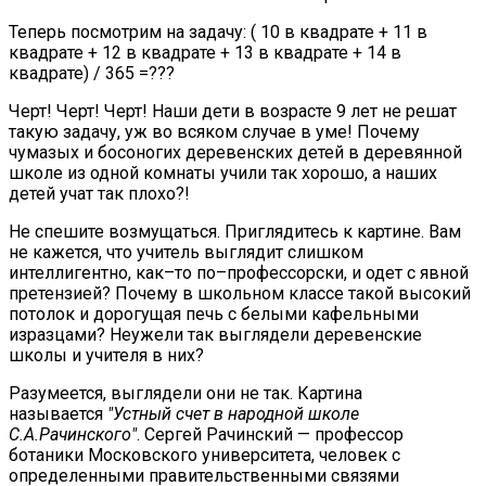
Теперь посмотрим на задачу: ( 10 в квадрате + 11 в
квадрате + 12 в квадрате + 13 в квадрате + 14 в
квадрате) / 365 =???
Черт! Черт! Черт! Наши дети в возрасте 9 лет не решат
такую задачу, уж во всяком случае в уме! Почему
чумазых и босоногих деревенских детей в деревянной
школе из одной комнаты учили так хорошо, а наших
детей учат так плохо?!
Не спешите возмущаться. Приглядитесь к картине. Вам
не кажется, что учитель выглядит слишком
интеллигентно, как–то по–профессорски, и одет с явной
претензией? Почему в школьном классе такой высокий
потолок и дорогущая печь с белыми кафельными
изразцами? Неужели так выглядели деревенские
школы и учителя в них?
Разумеется, выглядели они не так. Картина
называется
"Устный счет в народной школе
С.А.Рачинского"
. Сергей Рачинский — профессор
ботаники Московского университета, человек с
определенными правительственными связями