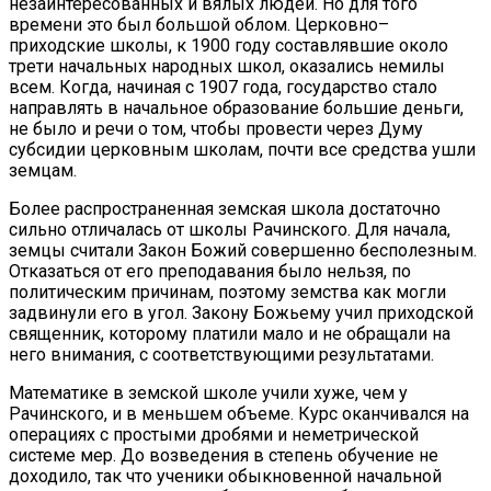
незаинтересованных и вялых людей. Но для того
времени это был большой облом. Церковно–
приходские школы, к 1900 году составлявшие около
трети начальных народных школ, оказались немилы
всем. Когда, начиная с 1907 года, государство стало
направлять в начальное образование большие деньги,
не было и речи о том, чтобы провести через Думу
субсидии церковным школам, почти все средства ушли
земцам.
Более распространенная земская школа достаточно
сильно отличалась от школы Рачинского. Для начала,
земцы считали Закон Божий совершенно бесполезным.
Отказаться от его преподавания было нельзя, по
политическим причинам, поэтому земства как могли
задвинули его в угол. Закону Божьему учил приходской
священник, которому платили мало и не обращали на
него внимания, с соответствующими результатами.
Математике в земской школе учили хуже, чем у
Рачинского, и в меньшем объеме. Курс оканчивался на
операциях с простыми дробями и неметрической
системе мер. До возведения в степень обучение не
доходило, так что ученики обыкновенной начальной