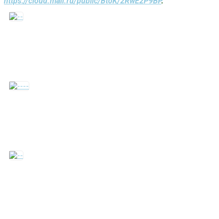
https://cloud.mail.ru/public/BtoK/2RwE2P9BP
.