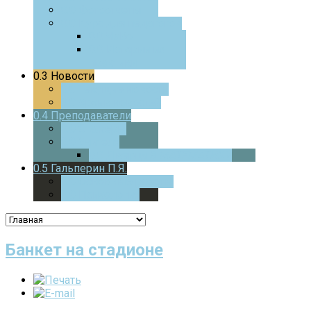
0.0
Фотоотчеты
0.0
Курс для педагогов
0.0
ЧаВо
0.0
Истории из
практики
0.3
Новости
0.0
Текущие новости
0.0
Архив новостей
0.4
Преподаватели
0.0
Стажеры
0.0
Учителя
0.0
Дверца
В МАТЕМАТИКУ
0.5
Гальперин П.Я.
0.0
Основные работы
0.0
Психология
Банкет на стадионе