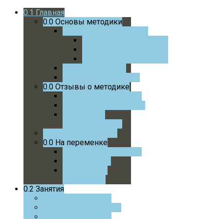
0.1
Главная
0.0
Основы методики
0.0
Учебники и пособия
0.0
Математика 1 Класс
0.0
Математика 2 Класс
0.0
Математика 3 Класс
0.0
Статьи автора
0.0
Интервью автора
0.0
Отзывы о методике
0.0
Отзывы учеников
0.0
Отзывы родителей
0.0
Отзывы
преподавателей
0.0
Успехи учеников
0.0
На переменке
0.0
Советую почитать
0.0
На досуге
0.0
Советую
посмотреть
0.2
Занятия
0.0
Онлайн курс
0.0
Онлайн с автором
0.0
Очные занятия