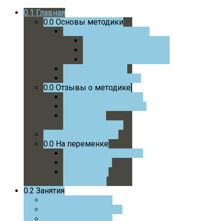
0.1
Главная
0.0
Основы методики
0.0
Учебники и пособия
0.0
Математика 1 Класс
0.0
Математика 2 Класс
0.0
Математика 3 Класс
0.0
Статьи автора
0.0
Интервью автора
0.0
Отзывы о методике
0.0
Отзывы учеников
0.0
Отзывы родителей
0.0
Отзывы
преподавателей
0.0
Успехи учеников
0.0
На переменке
0.0
Советую почитать
0.0
На досуге
0.0
Советую
посмотреть
0.2
Занятия
0.0
Онлайн курс
0.0
Онлайн с автором
0.0
Очные занятия