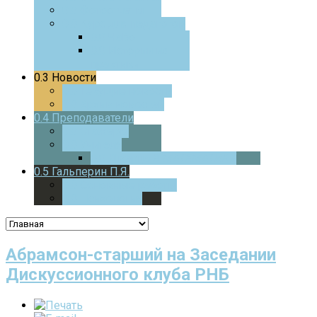
0.0
Фотоотчеты
0.0
Курс для педагогов
0.0
ЧаВо
0.0
Истории из
практики
0.3
Новости
0.0
Текущие новости
0.0
Архив новостей
0.4
Преподаватели
0.0
Стажеры
0.0
Учителя
0.0
Дверца
В МАТЕМАТИКУ
0.5
Гальперин П.Я.
0.0
Основные работы
0.0
Психология
Абрамсон-старший на Заседании
Дискуссионного клуба РНБ