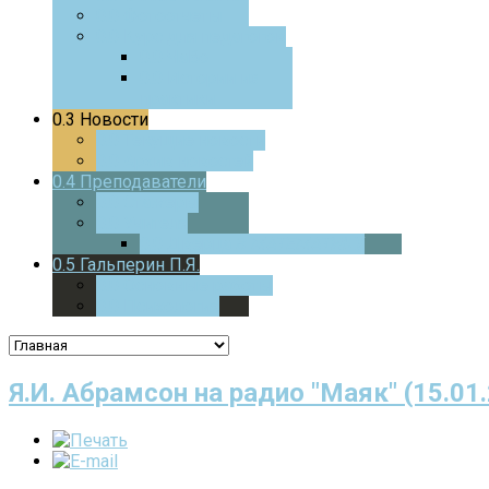
0.0
Фотоотчеты
0.0
Курс для педагогов
0.0
ЧаВо
0.0
Истории из
практики
0.3
Новости
0.0
Текущие новости
0.0
Архив новостей
0.4
Преподаватели
0.0
Стажеры
0.0
Учителя
0.0
Дверца
В МАТЕМАТИКУ
0.5
Гальперин П.Я.
0.0
Основные работы
0.0
Психология
Я.И. Абрамсон на радио "Маяк" (15.01