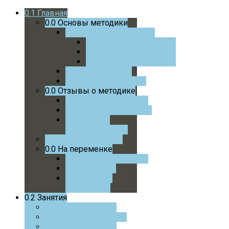
0.1
Главная
0.0
Основы методики
0.0
Учебники и пособия
0.0
Математика 1 Класс
0.0
Математика 2 Класс
0.0
Математика 3 Класс
0.0
Статьи автора
0.0
Интервью автора
0.0
Отзывы о методике
0.0
Отзывы учеников
0.0
Отзывы родителей
0.0
Отзывы
преподавателей
0.0
Успехи учеников
0.0
На переменке
0.0
Советую почитать
0.0
На досуге
0.0
Советую
посмотреть
0.2
Занятия
0.0
Онлайн курс
0.0
Онлайн с автором
0.0
Очные занятия