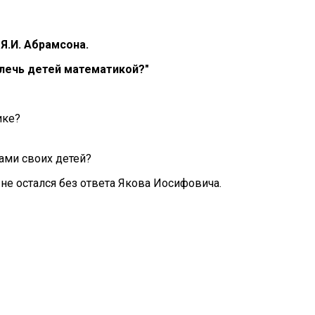
 Я.И. Абрамсона.
влечь детей математикой?"
ике?
ами своих детей?
е остался без ответа Якова Иосифовича.