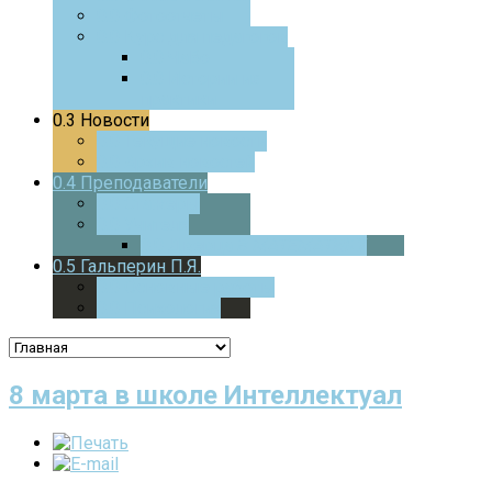
0.0
Фотоотчеты
0.0
Курс для педагогов
0.0
ЧаВо
0.0
Истории из
практики
0.3
Новости
0.0
Текущие новости
0.0
Архив новостей
0.4
Преподаватели
0.0
Стажеры
0.0
Учителя
0.0
Дверца
В МАТЕМАТИКУ
0.5
Гальперин П.Я.
0.0
Основные работы
0.0
Психология
8 марта в школе Интеллектуал