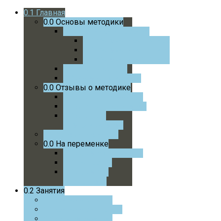
0.1
Главная
0.0
Основы методики
0.0
Учебники и пособия
0.0
Математика 1 Класс
0.0
Математика 2 Класс
0.0
Математика 3 Класс
0.0
Статьи автора
0.0
Интервью автора
0.0
Отзывы о методике
0.0
Отзывы учеников
0.0
Отзывы родителей
0.0
Отзывы
преподавателей
0.0
Успехи учеников
0.0
На переменке
0.0
Советую почитать
0.0
На досуге
0.0
Советую
посмотреть
0.2
Занятия
0.0
Онлайн курс
0.0
Онлайн с автором
0.0
Очные занятия