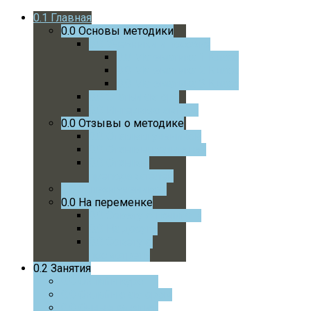
0.1
Главная
0.0
Основы методики
0.0
Учебники и пособия
0.0
Математика 1 Класс
0.0
Математика 2 Класс
0.0
Математика 3 Класс
0.0
Статьи автора
0.0
Интервью автора
0.0
Отзывы о методике
0.0
Отзывы учеников
0.0
Отзывы родителей
0.0
Отзывы
преподавателей
0.0
Успехи учеников
0.0
На переменке
0.0
Советую почитать
0.0
На досуге
0.0
Советую
посмотреть
0.2
Занятия
0.0
Онлайн курс
0.0
Онлайн с автором
0.0
Очные занятия