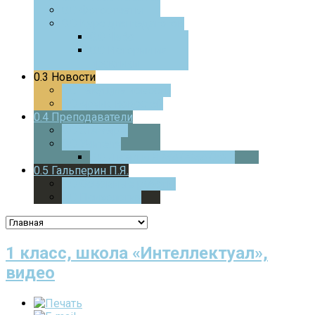
0.0
Фотоотчеты
0.0
Курс для педагогов
0.0
ЧаВо
0.0
Истории из
практики
0.3
Новости
0.0
Текущие новости
0.0
Архив новостей
0.4
Преподаватели
0.0
Стажеры
0.0
Учителя
0.0
Дверца
В МАТЕМАТИКУ
0.5
Гальперин П.Я.
0.0
Основные работы
0.0
Психология
1 класс, школа «Интеллектуал»,
видео