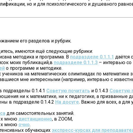
фикации, но и для психологического и душевного равнове
ержанием его разделов и рубрик.
ходитесь, имеются ещё следующие рубрики:
писана методика и программа. В
подразделе 0.1.1.1
даётся 
сок моих публикаций,в
подразделе 0.1.1.3
– интервью со 
ей
о программе и методике.
 учеников на математических олимпиадах по математике з
завшиеся мне интересными (например, интервью с извест
 подразделы 0.1.4.1
Советую почитать
и 0.1.4.3
Советую 
ошения ни к математике, ни к педагогике, а призванные д
ны в подразделе 0.1.4.2
На досуге
. Важно для всех, а для
рса
для самостоятельных занятий.
мых мною
дистанционно
, в ZOOM,
мых мною
очно
.
интенсивных обучающих
экспресс-курсах для преподавате