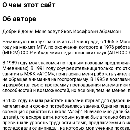
О чем этот сайт
Об авторе
Добрый день! Меня зовут Яков Иосифович Абрамсон.
Начальную школу я закончил в Ленинграде, с 1965 в Моск
году на мехмат МГУ, по окончании которого в 1976 раб
(МПСМ) СССР и Академии педагогических наук (АПН СССР
В 1989 году моя знакомая по горным походам предложила
Мневниках). В 1991 году соучредительница только что о
занятия в МЖК «АТОМ», пригласила меня работать учителе
не обращая внимания на госпрограмму. В 1995 я возглавил
и разработал свою программу преподавания математики с 
способностей и возможностей, но все они, тем не менее
В 2003 году начала работать школа-интернат для одарённы
математики и срочно потребовалась замена. Одна из педа
совмещая с работой в школе "Алеф". Вначале мне дали ба
штате!), то вскоре дети, которым нужна была только баз
превышали уровень трудности и темп, предлагаемый в их
последовали олимпиады, на которых мои ученики показал