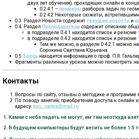
двух лет обучения), проходящих онлайн в конце
0.2.4.1 –
примеры
разборов задач по геом
0.2.4.2 Некоторые сюжеты, встретившими
0.3. Раздел Новости содержит
текущие новости
и
а
0.4. Раздел
Преподаватели
содержит описание общих
в подразделе 0.4.1 находится список и резюме
в подразделе 0.4.2 находится список и резюме
Там же можно, в разделе 0.4.2.1 можно на
Сорокина Светлана Юрьевна.
0.5
Здесь
находится информация о проф. П.Я. Гальпер
Фрагменты различных уроков можно посмотреть н
Контакты
Вопросы по сайту, отзывы о методике и программе
По поводу занятий, приобретения доступа к онлайн 
адресу:
bas_nadya@mail.ru
1. Камни с неба падать не могут, им там неоткуда взя
2. В будущем компьютеры будут весить не более 1.5 то