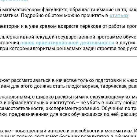
а математическом факультете, обращал внимание на то, ка
тематика. Подробно об этом можно прочитать в
статьях
.
ектории и в уже зрелом возрасте переходе от работы прог
льтернативной текущей государственной программе обучен
строения
основ ориентировочной деятельности
в других
, при котором алгоритмы решаемых задач строятся под ру
может рассматриваться в качестве только подготовки к «н
ием для этого должна стать плодотворная, творческая, ра
бознательными, с широко раскрытыми к окружающему их ми
ов и образовательных институтов – не убить в них эту любо
самостоятельности, экспериментированию. Обучение по тр
дики, предназначенная для всех обучающихся по ней, рас
являет повышенный интерес и способности к математике. 
 они не только достигают больших результатов в обучении