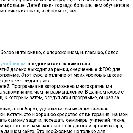
 тем больше. Детей таких гораздо больше, чем обучается в
матических школ, в общем-то, нет.
более интенсивно, с опережением, и, главное, более
о
учебникам
,
предпочитает заниматься
анятий далеко выходит за рамки, очерченные ФГОС для
грамме. Этот курс, в отличие от моих уроков в школе
ую детскую аудиторию.
детей. Программа не заторможена многократными
 запоминание, чем на размышление. В данном курсе с
 к которым затем, следуя этой программе, он раз за
ение, а, наоборот, удовлетворяя их естественное
ки. Кстати, это и хорошее средство от выгорания! На мой
ать самому задачи, посещать семинары учителей, такие,
ар того же замечательного педагога и организатора,
 данном сайте. Это необходимо не только для