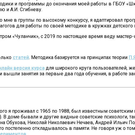
одики и программы до окончания моей работы в ГБОУ «Школ
 и А.И. Сгибневу.
и ко мне в группы по высокому конкурсу, я адаптировал 
агогов для работы по своей методике в кружках детского 
ром «Чуланчик», с 2019 по настоящее время веду мастер
колько
статей
. Методика базируется на принципах теории
П.
нлайн версия курса
для широкого круга пользователей, же
вышли занятия за первые два года обучения, в работе заня
рого я проживал с 1965 по 1988, был известным советским 
 В доме бывали и другие видные советские психологи, та
Обухова, Николай Николаевич Нечаев, Андрей Ильич Подол
то постепенно откладывалось в памяти. Не говоря уж о том
периментов
.