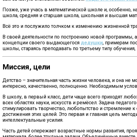
Позже, уже учась в математической школе и, особенно, н
школа, средняя и старшая школа, школьная и высшая ма
Всё это и послужило толчком к изменению жизненной тра
В своей деятельности по построению новой программы, а
концепции своего выдающегося
дедушки
, примерам по
школы, стараясь преподавать по третьему типу обучения
Миссия, цели
Детство – значительная часть жизни человека, и она не 
интересно, качественно, полноценно. Необходимым услов
В школу, в первый класс, дети чаще всего приходят лю
всех областях науки, искусств и ремёсел. Задача педагог
стимулировать творчество, любопытство и стремление к 
достижения этих целей. Это первая и главная цель мето
интеллектуальные усилия.
Часть детей опережает возрастные нормы развития, про
материала, более трудные задачи. Объединённые вместе,