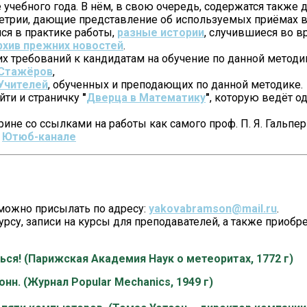
 учебного года. В нём, в свою очередь, содержатся также д
етрии, дающие представление об используемых приёмах в
ся в практике работы,
разные истории
, случившиеся во в
рхив прежних новостей
.
 требований к кандидатам на обучение по данной методик
Стажёров
,
Учителей
, обученных и преподающих по данной методике.
йти и страничку
"
Дверца в Математику
"
, которую ведёт о
ине со ссылками на работы как самого проф. П. Я. Гальпер
а
Ютюб-канале
 можно присылать по адресу:
yakovabramson@mail.ru
.
курсу, записи на курсы для преподавателей, а также приоб
ться! (Парижская Академия Наук о метеоритах, 1772 г)
нн. (Журнал Popular Mechanics, 1949 г)