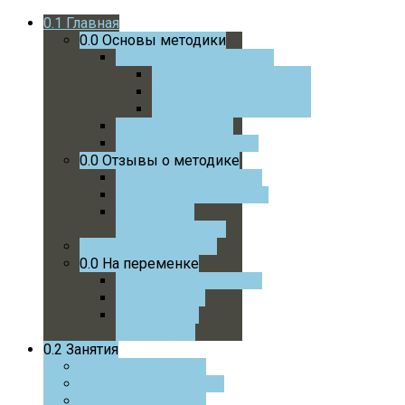
0.1
Главная
0.0
Основы методики
0.0
Учебники и пособия
0.0
Математика 1 Класс
0.0
Математика 2 Класс
0.0
Математика 3 Класс
0.0
Статьи автора
0.0
Интервью автора
0.0
Отзывы о методике
0.0
Отзывы учеников
0.0
Отзывы родителей
0.0
Отзывы
преподавателей
0.0
Успехи учеников
0.0
На переменке
0.0
Советую почитать
0.0
На досуге
0.0
Советую
посмотреть
0.2
Занятия
0.0
Онлайн курс
0.0
Онлайн с автором
0.0
Очные занятия