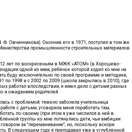
 Ф. Овчинникова). Окончив его в 1971, поступил в том же
х Министерства промышленности строительных материалов
о 12 лет по воскресеньям в МЖК «АТОМ» (в Хорошево-
ндации одной из мам, ребёнок которой ходил ко мне на
тать буду исключительно по своей программе и методике,
1 по 1998 и с 2002 по 2009 (школа закрылась в 2010), где
орых работал впоследствии, я имел дело с детьми разных
ню и ожиданиям родителей.
нулась с проблемой: тяжело заболела учительница
работе с детьми, уговорила меня поработать там,
ботать по-своему (при этом я уже числился в ней в
лублённой группы ко мне потянулись дети, чьи амбиции
говором за "переманивание", но, поскольку вскоре
сть. В следующем году я преподавал уже в углублённой