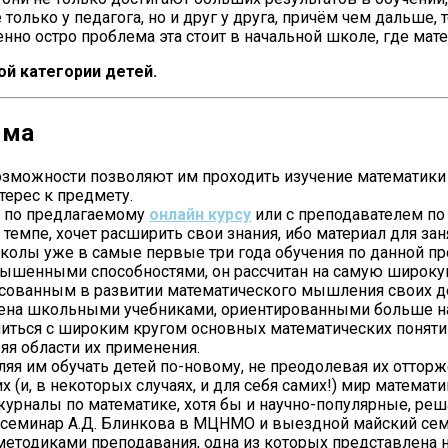
 только у педагога, но и друг у друга, причём чем дальше,
но остро проблема эта стоит в начальной школе, где мате
й категории детей.
мма
возможности позволяют им проходить изучение математики 
терес к предмету.
сь по предлагаемому
онлайн курсу
или с преподавателем п
 темпе, хочет расширить свои знания, ибо материал для з
колы уже в самые первые три года обучения по данной про
повышенными способностями, он рассчитан на самую широк
ресованным в развитии математического мышления своих 
ена школьными учебниками, ориентированными больше на
иться с широким кругом основных математических понятий,
яя области их применения.
оляя им обучать детей по-новому, не преодолевая их отторж
(и, в некоторых случаях, и для себя самих!) мир математи
 журналы по математике, хотя бы и научно-популярные, реш
семинар А.Д. Блинкова в МЦНМО и выездной майский семин
етодиками преподавания, одна из которых представлена на