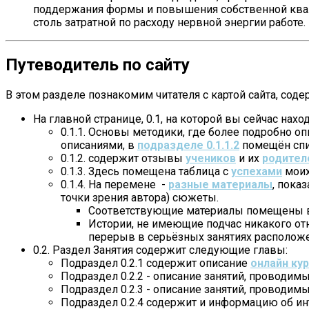
поддержания формы и повышения собственной квали
столь затратной по расходу нервной энергии работе.
Путеводитель по сайту
В этом разделе познакомим читателя с картой сайта, сод
На главной странице, 0.1, на которой вы сейчас на
0.1.1. Основы методики, где более подробно о
описаниями, в
подразделе 0.1.1.2
помещён спи
0.1.2. содержит отзывы
учеников
и их
родител
0.1.3. Здесь помещена таблица с
успехами
моих
0.1.4. На перемене -
разные материалы
, пока
точки зрения автора) сюжеты.
Соответствующие материалы помещены в
Истории, не имеющие подчас никакого отн
перерыв в серьёзных занятиях расположе
0.2. Раздел Занятия содержит следующие главы:
Подраздел 0.2.1 содержит описание
онлайн ку
Подраздел 0.2.2 - описание занятий, проводи
Подраздел 0.2.3 - описание занятий, проводи
Подраздел 0.2.4 содержит и информацию об 