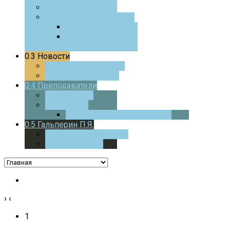
0.0
Фотоотчеты
0.0
Курс для педагогов
0.0
ЧаВо
0.0
Истории из
практики
0.3
Новости
0.0
Текущие новости
0.0
Архив новостей
0.4
Преподаватели
0.0
Стажеры
0.0
Учителя
0.0
Дверца
В МАТЕМАТИКУ
0.5
Гальперин П.Я.
0.0
Основные работы
0.0
Психология
›
‹
1