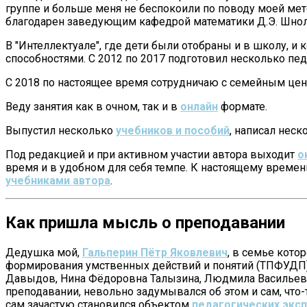
группе и больше меня не беспокоили по поводу моей мет
благодарен заведующим кафедрой математики Д.Э. Шнолю
В "Интеллектуале", где дети были отобраны и в школу, 
способностями. С 2012 по 2017 подготовил несколько пед
С 2018 по настоящее время сотрудничаю с семейным цент
Веду занятия как в очном, так и в
онлайн
формате.
Выпустил несколько
учебников и пособий
, написал нес
Под редакцией и при активном участии автора выходит
о
время и в удобном для себя темпе. К настоящему времени 
учебниками автора
.
Как пришла мысль о преподавании
Дедушка мой,
Гальперин Пётр Яковлевич
, в семье кото
формирования умственных действий и понятий (ТПФУДП).
Давыдов, Нина Фёдоровна Талызина, Людмила Васильевна 
преподавании, невольно задумывался об этом и сам, что-
сам зачастую становился объектом
педагогических экс