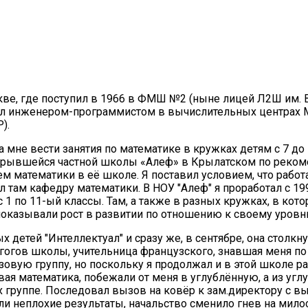
ве, где поступил в 1966 в ФМШ №2 (ныне лицей Л2Ш им. В.
отал инженером-программистом в вычислительных центра
).
 мне вести занятия по математике в кружках детям с 7 д
ткрывшейся частной школы «Алеф» в Крылатском по рекоме
м математики в её школе. Я поставил условием, что рабо
 там кафедру математики. В НОУ "Алеф" я проработал с 199
1 по 11-ый классы. Там, а также в разных кружках, в кот
, показывали рост в развитии по отношению к своему уров
х детей "Интеллектуал" и сразу же, в сентябре, она столк
гогов школы, учительница французского, знавшая меня по 
зовую группу, но поскольку я продолжал и в этой школе ра
овая математика, побежали от меня в углублённую, а из уг
 группе. Последовал вызов на ковёр к зам.директору с вы
и неплохие результаты, начальство сменило гнев на мило