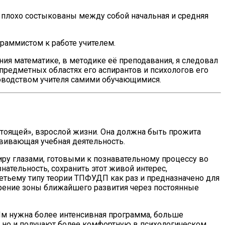
к плохо состыкованы между собой начальная и средняя
раммистом к работе учителем.
ия математике, в методике её преподавания, я следовал
 предметных областях его аспирантов и психологов его
ководством учителя самими обучающимися.
астоящей», взрослой жизни. Она должна быть прожита
звивающая учебная деятельность.
ру глазами, готовыми к познавательному процессу во
знательность, сохранить этот живой интерес,
етьему типу теории ТПФУДП как раз и предназначено для
ширение зоны ближайшего развития через постоянные
Им нужна более интенсивная программа, больше
, но и получают более комфортную в психологическом