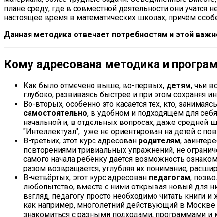
плане среду, где в совместной деятельности они учатся не
настоящее время в математических школах, причём особен
Данная методика отвечает потребностям и этой важно
Кому адресована методика и програ
Как было отмечено выше, во-первых,
детям
, чьи 
глубоко, развиваясь быстрее и при этом сохраняя ин
Во-вторых, особенно это касается тех, кто, занимая
самостоятельно
, в удобном и подходящем для себя
начальной и, в отдельных вопросах, даже средней ш
"Интеллектуал", уже не ориентирован на детей с 
В-третьих, этот курс адресован
родителям
, заинте
повторениями тривиальных упражнений, не огранич
самого начала ребёнку даётся возможность ознаком
разом возвращается, углубляя их понимание, расшир
В-четвёртых, этот курс адресован
педагогам
, позв
любопытство, вместе с ними открывая новый для них 
взгляд, педагогу просто необходимо читать книги и
как например, многолетний действующий в Москве 
знакомиться с разными подходами, программами и м